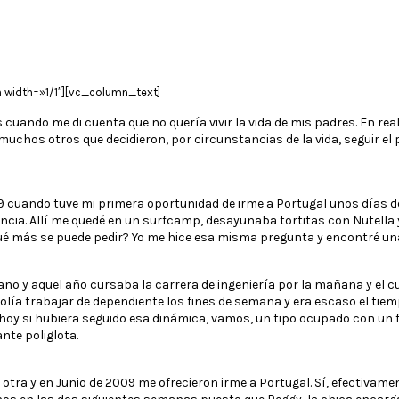
 width=»1/1″][vc_column_text]
 cuando me di cuenta que no quería vivir la vida de mis padres. En rea
chos otros que decidieron, por circunstancias de la vida, seguir el
9 cuando tuve mi primera oportunidad de irme a Portugal unos días d
ncia. Allí me quedé en un surfcamp, desayunaba tortitas con Nutella 
é más se puede pedir? Yo me hice esa misma pregunta y encontré una r
ano y aquel año cursaba la carrera de ingeniería por la mañana y el cu
lía trabajar de dependiente los fines de semana y era escaso el tie
 hoy si hubiera seguido esa dinámica, vamos, un tipo ocupado con un 
nte poliglota.
a otra y en Junio de 2009 me ofrecieron irme a Portugal. Sí, efectivame