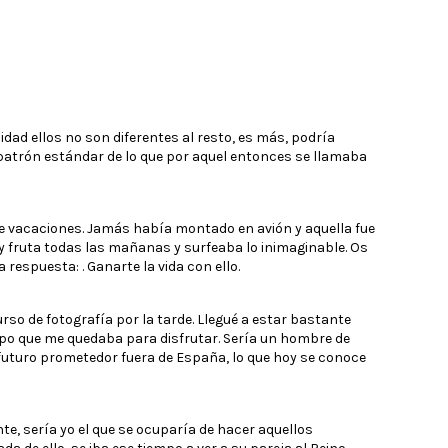
lidad ellos no son diferentes al resto, es más, podría
 patrón estándar de lo que por aquel entonces se llamaba
e vacaciones. Jamás había montado en avión y aquella fue
y fruta todas las mañanas y surfeaba lo inimaginable. Os
espuesta: . Ganarte la vida con ello.
rso de fotografía por la tarde. Llegué a estar bastante
mpo que me quedaba para disfrutar. Sería un hombre de
futuro prometedor fuera de España, lo que hoy se conoce
nte, sería yo el que se ocuparía de hacer aquellos