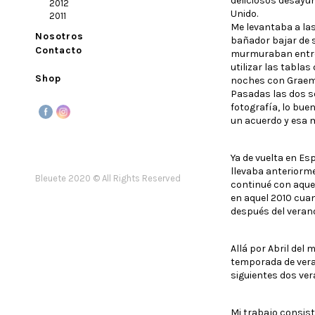
deliciosos desayun
2012
Unido.
2011
Me levantaba a la
Nosotros
bañador bajar de 
Contacto
murmuraban entre
utilizar las tabla
Shop
noches con Graeme
Pasadas las dos s
fotografía, lo bue
un acuerdo y esa 
Ya de vuelta en Es
llevaba anteriorme
Bleuete 2020 © All Rights Reserved
continué con aquel
en aquel 2010 cuan
después del veran
Allá por Abril del
temporada de veran
siguientes dos ver
Mi trabajo consist