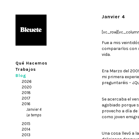
Janvier 4
[vc_row][vc_column
Fue a mis veintidós
compararlos con mu
vida.
Qué Hacemos
Trabajos
Era Marzo del 200
Blog
mi primera experie
2026
preguntaréis – ¿Qu
2020
2018
2017
Se acercaba el ver
2016
agobiado porque so
Janvier 4
provecho a día de
Le temps
como joven emigra
2015
2014
Una cosa llevó a l
2013