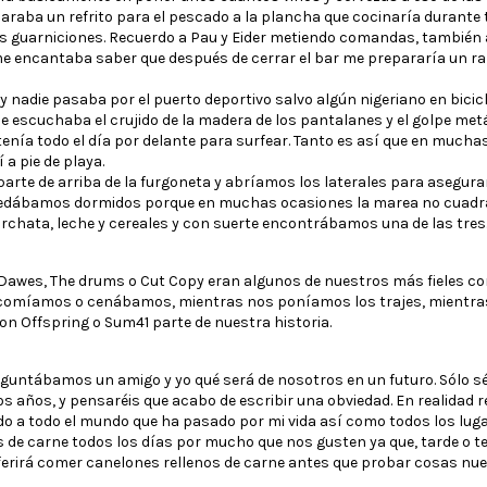
raba un refrito para el pescado a la plancha que cocinaría durante t
s guarniciones. Recuerdo a Pau y Eider metiendo comandas, también 
e encantaba saber que después de cerrar el bar me prepararía un ra
 nadie pasaba por el puerto deportivo salvo algún nigeriano en bicicl
e escuchaba el crujido de la madera de los pantalanes y el golpe metál
tenía todo el día por delante para surfear. Tanto es así que en muc
a pie de playa.
arte de arriba de la furgoneta y abríamos los laterales para asegur
uedábamos dormidos porque en muchas ocasiones la marea no cuad
rchata, leche y cereales y con suerte encontrábamos una de las tres
, Dawes, The drums o Cut Copy eran algunos de nuestros más fieles c
omíamos o cenábamos, mientras nos poníamos los trajes, mientras
on Offspring o Sum41 parte de nuestra historia.
eguntábamos un amigo y yo qué será de nosotros en un futuro. Sólo s
os años, y pensaréis que acabo de escribir una obviedad. En realidad 
o a todo el mundo que ha pasado por mi vida así como todos los luga
 de carne todos los días por mucho que nos gusten ya que, tarde o t
ferirá comer canelones rellenos de carne antes que probar cosas nue