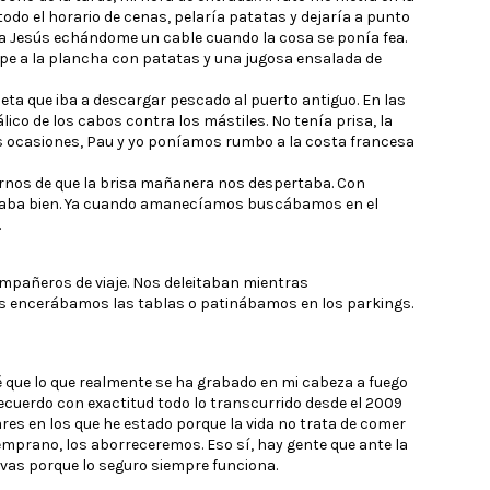
odo el horario de cenas, pelaría patatas y dejaría a punto
a Jesús echándome un cable cuando la cosa se ponía fea.
pe a la plancha con patatas y una jugosa ensalada de
eta que iba a descargar pescado al puerto antiguo. En las
ico de los cabos contra los mástiles. No tenía prisa, la
has ocasiones, Pau y yo poníamos rumbo a la costa francesa
arnos de que la brisa mañanera nos despertaba. Con
raba bien. Ya cuando amanecíamos buscábamos en el
.
ompañeros de viaje. Nos deleitaban mientras
 encerábamos las tablas o patinábamos en los parkings.
é que lo que realmente se ha grabado en mi cabeza a fuego
recuerdo con exactitud todo lo transcurrido desde el 2009
res en los que he estado porque la vida no trata de comer
emprano, los aborreceremos. Eso sí, hay gente que ante la
vas porque lo seguro siempre funciona.