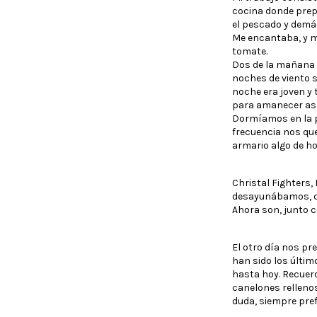
cocina donde prepa
el pescado y demá
Me encantaba, y m
tomate.
Dos de la mañana y
noches de viento s
noche era joven y 
para amanecer así 
Dormíamos en la p
frecuencia nos q
armario algo de ho
Christal Fighters
desayunábamos, c
Ahora son, junto c
El otro día nos pr
han sido los últim
hasta hoy. Recuerd
canelones rellenos
duda, siempre pre