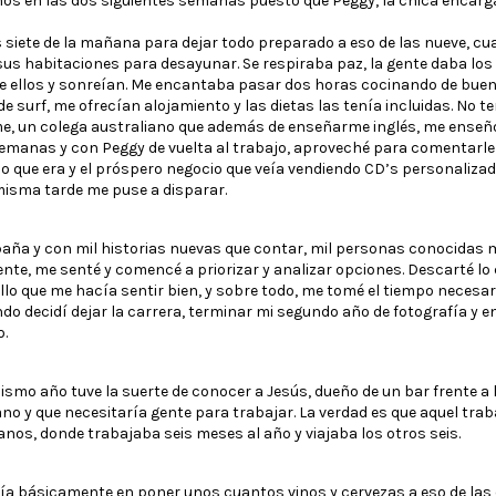
os en las dos siguientes semanas puesto que Peggy, la chica encargada
s siete de la mañana para dejar todo preparado a eso de las nueve, 
sus habitaciones para desayunar. Se respiraba paz, la gente daba lo
 ellos y sonreían. Me encantaba pasar dos horas cocinando de bu
s de surf, me ofrecían alojamiento y las dietas las tenía incluidas. N
, un colega australiano que además de enseñarme inglés, me enseñó a
emanas y con Peggy de vuelta al trabajo, aproveché para comentarle
no que era y el próspero negocio que veía vendiendo CD’s personaliza
misma tarde me puse a disparar.
paña y con mil historias nuevas que contar, mil personas conocidas má
nte, me senté y comencé a priorizar y analizar opciones. Descarté lo 
lo que me hacía sentir bien, y sobre todo, me tomé el tiempo necesari
do decidí dejar la carrera, terminar mi segundo año de fotografía y e
o.
 mismo año tuve la suerte de conocer a Jesús, dueño de un bar frente 
o y que necesitaría gente para trabajar. La verdad es que aquel traba
anos, donde trabajaba seis meses al año y viajaba los otros seis.
ía básicamente en poner unos cuantos vinos y cervezas a eso de las o